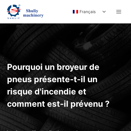
Aller
Ouvrir/ferm
au
Français
le
contenu
menu
enfant
Pourquoi un broyeur de
pneus présente-t-il un
risque d'incendie et
comment est-il prévenu ?