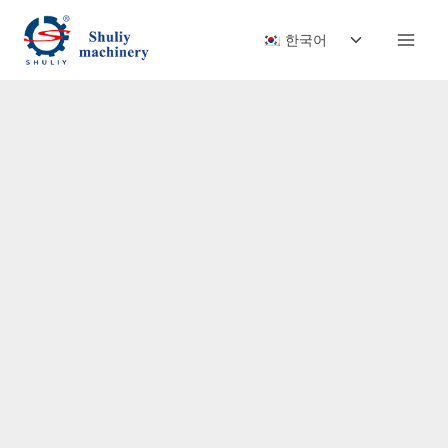
Skip
Toggle
to
한국어
child
content
menu