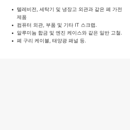
텔레비전, 세탁기 및 냉장고 외관과 같은 폐 가전
제품
컴퓨터 외관, 부품 및 기타 IT 스크랩.
알루미늄 합금 및 엔진 케이스와 같은 일반 고철.
폐 구리 케이블, 태양광 패널 등.
Shredder Main Features
강력한 트윈 샤프트 디자인: 저속 고토크 메커니
즘은 강력하고 일관된 분쇄를 제공하며, 냉장고
외관 및 텔레비전 케이스와 같은 강한 재료를 처
리할 수 있습니다.
지능형 과부하 보호: 각 장치는 과부하가 감지되
면 샤프트 회전을 자동으로 반전시키는 스마트 제
어 패널이 장착되어 있어 날과 모터를 손상으로부