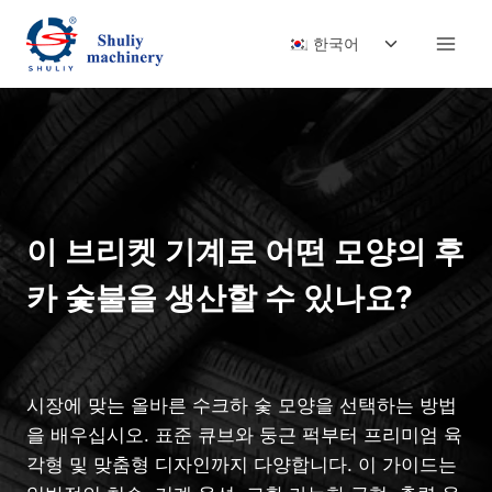
Skip
Toggle
to
한국어
child
content
menu
이 브리켓 기계로 어떤 모양의 후
카 숯불을 생산할 수 있나요?
시장에 맞는 올바른 수크하 숯 모양을 선택하는 방법
을 배우십시오. 표준 큐브와 둥근 퍽부터 프리미엄 육
각형 및 맞춤형 디자인까지 다양합니다. 이 가이드는