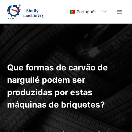
Skip
Toggle
to
Português
child
content
menu
Que formas de carvão de
narguilé podem ser
produzidas por estas
máquinas de briquetes?