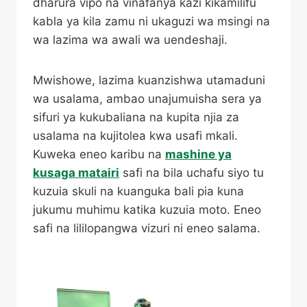
dharura vipo na vinafanya kazi kikamilifu
kabla ya kila zamu ni ukaguzi wa msingi na
wa lazima wa awali wa uendeshaji.
Mwishowe, lazima kuanzishwa utamaduni
wa usalama, ambao unajumuisha sera ya
sifuri ya kukubaliana na kupita njia za
usalama na kujitolea kwa usafi mkali.
Kuweka eneo karibu na
mashine ya
kusaga matairi
safi na bila uchafu siyo tu
kuzuia skuli na kuanguka bali pia kuna
jukumu muhimu katika kuzuia moto. Eneo
safi na lililopangwa vizuri ni eneo salama.