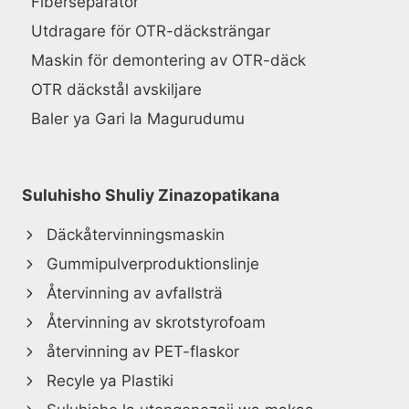
Fiberseparator
Utdragare för OTR-däcksträngar
Maskin för demontering av OTR-däck
OTR däckstål avskiljare
Baler ya Gari la Magurudumu
Suluhisho Shuliy Zinazopatikana
Däckåtervinningsmaskin
Gummipulverproduktionslinje
Återvinning av avfallsträ
Återvinning av skrotstyrofoam
återvinning av PET-flaskor
Recyle ya Plastiki