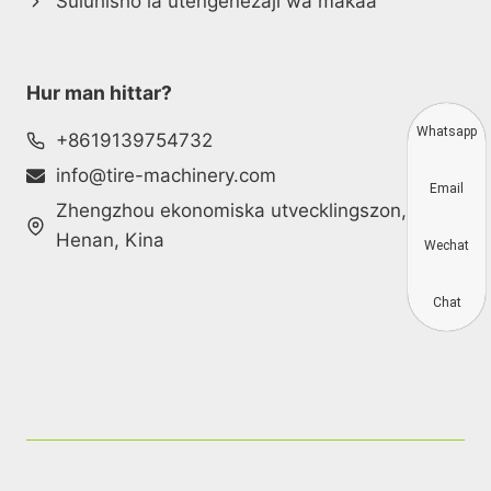
Suluhisho la utengenezaji wa makaa
Hur man hittar?
Whatsapp
+8619139754732
info@tire-machinery.com
Email
Zhengzhou ekonomiska utvecklingszon,
Henan, Kina
Wechat
Chat