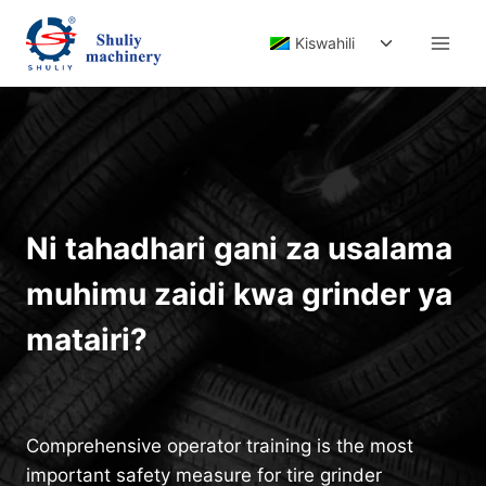
Skip
Toggle
to
Kiswahili
child
content
menu
Ni tahadhari gani za usalama
muhimu zaidi kwa grinder ya
matairi?
Comprehensive operator training is the most
important safety measure for tire grinder