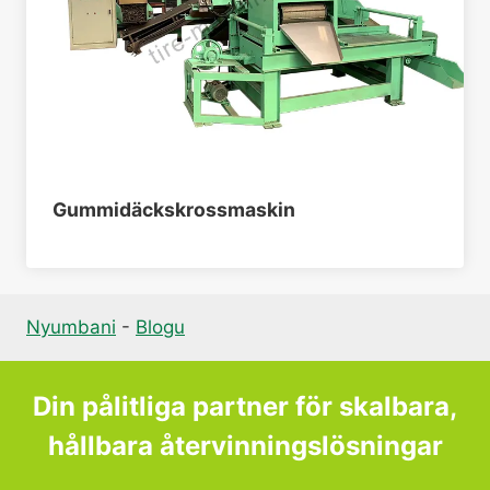
Gummidäckskrossmaskin
Nyumbani
-
Blogu
Din pålitliga partner för skalbara,
hållbara återvinningslösningar