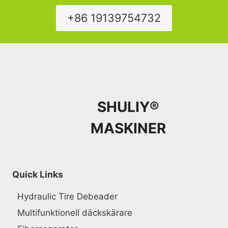
+86 19139754732
SHULIY®
MASKINER
Quick Links
Hydraulic Tire Debeader
Multifunktionell däckskärare