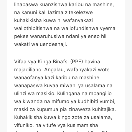
linapaswa kuanzishwa karibu na mashine,
na kanuni kali lazima zitekelezwe
kuhakikisha kuwa ni wafanyakazi
waliothibitishwa na waliofundishwa vyema
pekee wanaruhusiwa ndani ya eneo hili
wakati wa uendeshaji.
Vifaa vya Kinga Binafsi (PPE) havina
majadiliano. Angalau, wafanyakazi wote
wanaofanya kazi karibu na mashine
wanapaswa kuvaa miwani ya usalama na
ulinzi wa masikio. Kulingana na mpangilio
wa kiwanda na mifumo ya kudhibiti vumbi,
maski za kupumua pia zinaweza kuhitajika.
Kuhakikisha kuwa kingo zote za usalama,
vifuniko, na vitufe vya kusimamisha