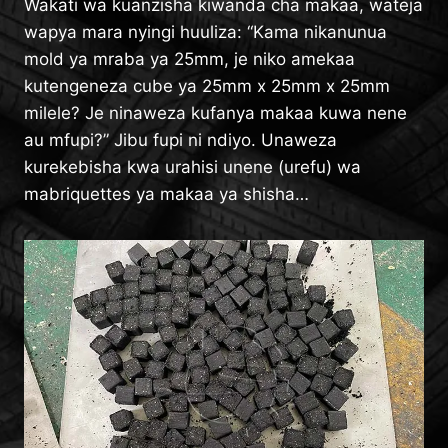
Wakati wa kuanzisha kiwanda cha makaa, wateja
wapya mara nyingi huuliza: “Kama nikanunua
mold ya mraba ya 25mm, je niko amekaa
kutengeneza cube ya 25mm x 25mm x 25mm
milele? Je ninaweza kufanya makaa kuwa nene
au mfupi?” Jibu fupi ni ndiyo. Unaweza
kurekebisha kwa urahisi unene (urefu) wa
mabriquettes ya makaa ya shisha…