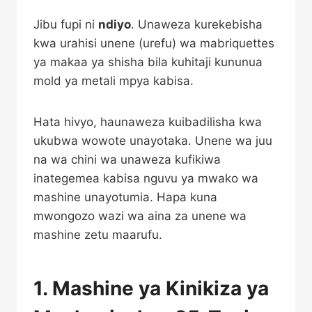
Jibu fupi ni
ndiyo
. Unaweza kurekebisha
kwa urahisi unene (urefu) wa mabriquettes
ya makaa ya shisha bila kuhitaji kununua
mold ya metali mpya kabisa.
Hata hivyo, haunaweza kuibadilisha kwa
ukubwa wowote unayotaka. Unene wa juu
na wa chini wa unaweza kufikiwa
inategemea kabisa nguvu ya mwako wa
mashine unayotumia. Hapa kuna
mwongozo wazi wa aina za unene wa
mashine zetu maarufu.
1. Mashine ya Kinikiza ya