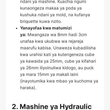
ndani ya mashine. Kuachia ngumi
kunaongeza makaa ya poda ya
kushuka ndani ya mold, na kufanya
briquette kuwa nzito.
Yanayofaa kwa matumizi
ya:
Mwangaza wa 8mm hadi 3cm
unafaa kwa ukubwa wa rejareja
maarufu kabisa. Unaweza kubadilisha
kwa urahisi kati ya kutengeneza cube
ya kawaida ya 25mm, cube ya kifahari
ya 26mm iliyoinuliwa kidogo, au puck
ya mara 15mm ya makali laini
(inayotumika kwa mbao ya kuchoma ya
haraka).
2. Mashine ya Hydraulic