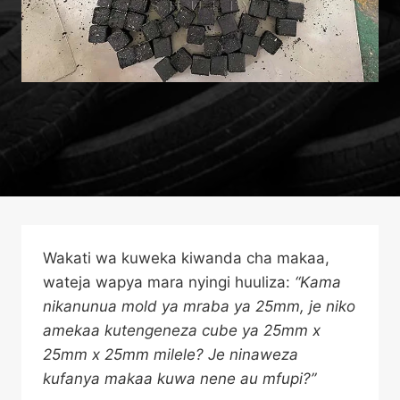
Wakati wa kuweka kiwanda cha makaa,
wateja wapya mara nyingi huuliza:
“Kama
nikanunua mold ya mraba ya 25mm, je niko
amekaa kutengeneza cube ya 25mm x
25mm x 25mm milele? Je ninaweza
kufanya makaa kuwa nene au mfupi?”