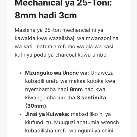
Mechanical ya 25-Toni:
8mm hadi 3cm
Mashine ya 25-ton mechancial ni ya
kawaida kwa wazalishaji wa mwanzoni na
wa kati. Inatumia mfumo wa gia wa kasi
kufinya poda ya charcoal kuwa umbo.
Mzunguko wa Unene wa:
Unaweza
kubadili urefu wa makaa kutoka kwa
nyembamba hadi
8mm
had kwa
kiwango cha juu cha
3 sentimita
(30mm)
.
Jinsi ya Kuiweka:
mabadiliko ni ya
kiufundi tu. Muuguzi anatumia wrench
kubadilisha urefu wa ngumi ya chini