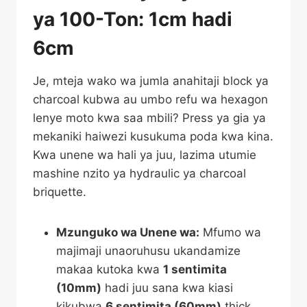
ya 100-Ton: 1cm hadi
6cm
Je, mteja wako wa jumla anahitaji block ya
charcoal kubwa au umbo refu wa hexagon
lenye moto kwa saa mbili? Press ya gia ya
mekaniki haiwezi kusukuma poda kwa kina.
Kwa unene wa hali ya juu, lazima utumie
mashine nzito ya hydraulic ya charcoal
briquette.
Mzunguko wa Unene wa:
Mfumo wa
majimaji unaoruhusu ukandamize
makaa kutoka kwa
1 sentimita
(10mm)
hadi juu sana kwa kiasi
kikubwa
6 sentimita (60mm)
thick.