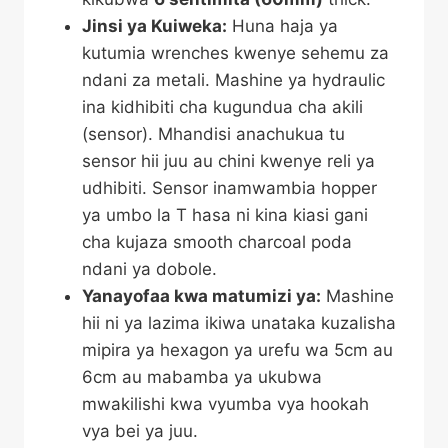
Jinsi ya Kuiweka:
Huna haja ya
kutumia wrenches kwenye sehemu za
ndani za metali. Mashine ya hydraulic
ina kidhibiti cha kugundua cha akili
(sensor). Mhandisi anachukua tu
sensor hii juu au chini kwenye reli ya
udhibiti. Sensor inamwambia hopper
ya umbo la T hasa ni kina kiasi gani
cha kujaza smooth charcoal poda
ndani ya dobole.
Yanayofaa kwa matumizi ya:
Mashine
hii ni ya lazima ikiwa unataka kuzalisha
mipira ya hexagon ya urefu wa 5cm au
6cm au mabamba ya ukubwa
mwakilishi kwa vyumba vya hookah
vya bei ya juu.