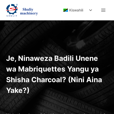
Skip
Toggle
to
Kiswahili
child
content
menu
Je, Ninaweza Badili Unene
wa Mabriquettes Yangu ya
Shisha Charcoal? (Nini Aina
Yake?)