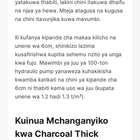
yatakuwa thabiti, lakini chini itakuwa dhaifu
na njaa ya hewa. Mteja atagusa na kugusa
na chini itavunjika kuwa mavumbi.
Ili kufanya kipande cha makaa kilicho na
unene wa 6cm, shinikizo lazima
kusafirishwa kupitia sehemu nzito ya unga
kwa fujo. Mawimbi ya juu ya 100-ton
hydraulic pump yanaweza kuhakikisha
kwamba katikati na chini ya kipande cha
6cm ni thabiti kama uso wa juu (kupata
unene wa 1.2 hadi 1.3 t/m³).
Kuinua Mchanganyiko
kwa Charcoal Thick