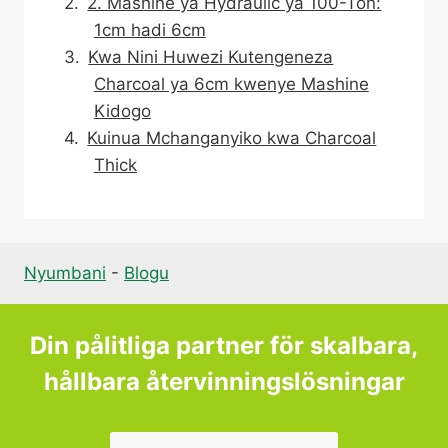
2. Mashine ya Hydraulic ya 100-Ton:
1cm hadi 6cm
Kwa Nini Huwezi Kutengeneza
Charcoal ya 6cm kwenye Mashine
Kidogo
Kuinua Mchanganyiko kwa Charcoal
Thick
Nyumbani
-
Blogu
Din pålitliga partner för skalbara,
hållbara återvinningslösningar