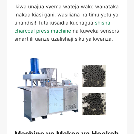
Ikiwa unajua vyema wateja wako wanataka
makaa kiasi gani, wasiliana na timu yetu ya
uhandisi! Tutakusaidia kuchagua
shisha
charcoal press machine
na kuweka sensors
smart ili uanze uzalishaji siku ya kwanza.
Mashine ya Makaa ya Hookah