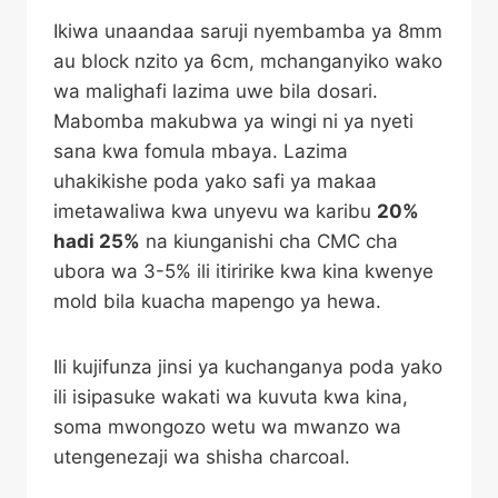
Ikiwa unaandaa saruji nyembamba ya 8mm
au block nzito ya 6cm, mchanganyiko wako
wa malighafi lazima uwe bila dosari.
Mabomba makubwa ya wingi ni ya nyeti
sana kwa fomula mbaya. Lazima
uhakikishe poda yako safi ya makaa
imetawaliwa kwa unyevu wa karibu
20%
hadi 25%
na kiunganishi cha CMC cha
ubora wa 3-5% ili itiririke kwa kina kwenye
mold bila kuacha mapengo ya hewa.
Ili kujifunza jinsi ya kuchanganya poda yako
ili isipasuke wakati wa kuvuta kwa kina,
soma mwongozo wetu wa mwanzo wa
utengenezaji wa shisha charcoal.