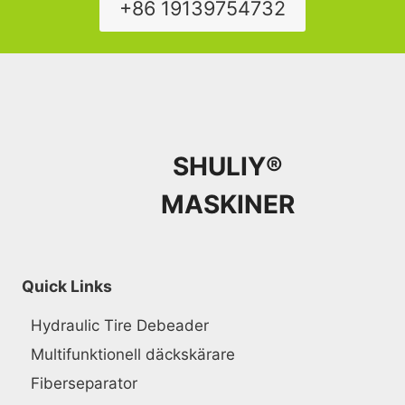
+86 19139754732
SHULIY®
MASKINER
Quick Links
Hydraulic Tire Debeader
Multifunktionell däckskärare
Fiberseparator