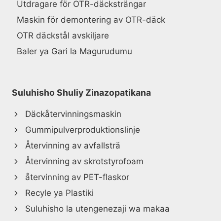
Utdragare för OTR-däcksträngar
Maskin för demontering av OTR-däck
OTR däckstål avskiljare
Baler ya Gari la Magurudumu
Suluhisho Shuliy Zinazopatikana
Däckåtervinningsmaskin
Gummipulverproduktionslinje
Återvinning av avfallsträ
Återvinning av skrotstyrofoam
återvinning av PET-flaskor
Recyle ya Plastiki
Suluhisho la utengenezaji wa makaa