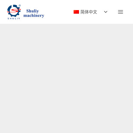
跳
切
到
简体中文
换
内
子
容
菜
单