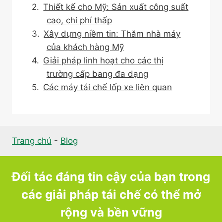
Thiết kế cho Mỹ: Sản xuất công suất
cao, chi phí thấp
Xây dựng niềm tin: Thăm nhà máy
của khách hàng Mỹ
Giải pháp linh hoạt cho các thị
trường cấp bang đa dạng
Các máy tái chế lốp xe liên quan
Trang chủ
-
Blog
Đối tác đáng tin cậy của bạn trong
các giải pháp tái chế có thể mở
rộng và bền vững