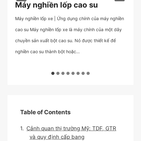
Máy nghiền lốp cao su
M
p
Máy nghiền lốp xe | Ứng dụng chính của máy nghiền
Má
cao su Máy nghiền lốp xe là máy chính của một dây
lự
 a
chuyền sản xuất bột cao su. Nó được thiết kế để
bê
nghiền cao su thành bột hoặc…
đư
Table of Contents
Cảnh quan thị trường Mỹ: TDF, GTR
và quy định cấp bang