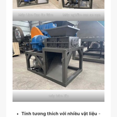
Máy Làm Cao Su Băm
Máy nghiền cao su vụn
máy băm lốp
Tính tương thích với nhiều vật liệu
-