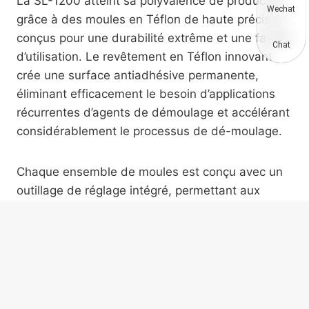
La SL-1200 atteint sa polyvalence de production
Wechat
grâce à des moules en Téflon de haute précision
conçus pour une durabilité extrême et une facilité
Chat
d’utilisation. Le revêtement en Téflon innovant
crée une surface antiadhésive permanente,
éliminant efficacement le besoin d’applications
récurrentes d’agents de démoulage et accélérant
considérablement le processus de dé-moulage.
Chaque ensemble de moules est conçu avec un
outillage de réglage intégré, permettant aux
opérateurs de produire des produits finis en
quatre épaisseurs distinctes — 15, 20, 25 et
30mm — dans un seul cadre de moule. Qu’il
s’agisse de carreaux carrés standard
500x500mm et 1000x1000mm ou de pierres de
bord de route spécialisées (1000x80x210mm) et