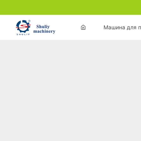
Перейти
к
содержимому
Машина для п