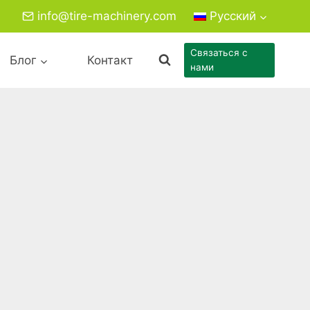
info@tire-machinery.com
Русский
Связаться с
Блог
Контакт
нами