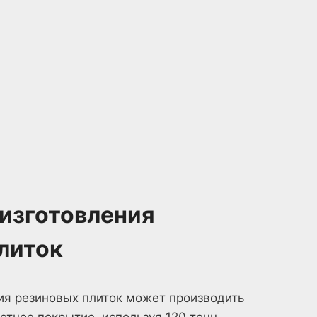
изготовления
литок
ия резиновых плиток может производить
отное покрытие, используя 120 тонн