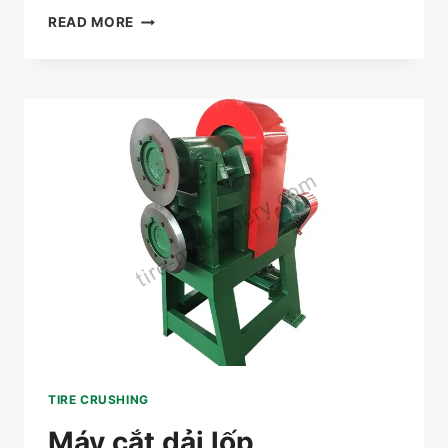
MÁY
READ MORE
CẮT
KHỐI
LỐP
TIRE CRUSHING
Máy cắt dải lốp