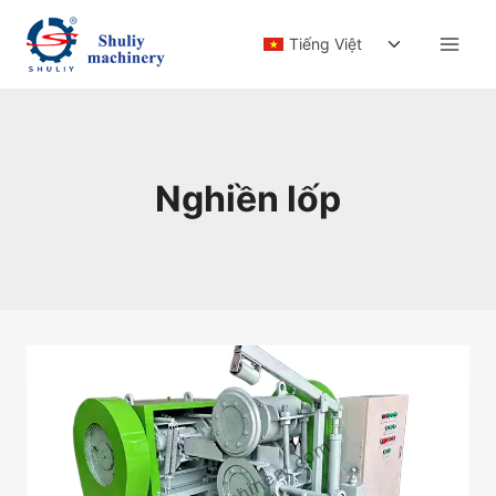
Skip
Toggle
to
Tiếng Việt
child
content
menu
Nghiền lốp