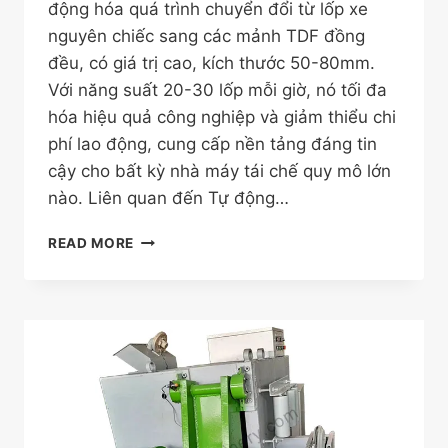
động hóa quá trình chuyển đổi từ lốp xe
nguyên chiếc sang các mảnh TDF đồng
đều, có giá trị cao, kích thước 50-80mm.
Với năng suất 20-30 lốp mỗi giờ, nó tối đa
hóa hiệu quả công nghiệp và giảm thiểu chi
phí lao động, cung cấp nền tảng đáng tin
cậy cho bất kỳ nhà máy tái chế quy mô lớn
nào. Liên quan đến Tự động…
TR-
READ MORE
1200
PRO:
MÁY
CẮT
KHỐI
CAO
SU
TỰ
ĐỘNG