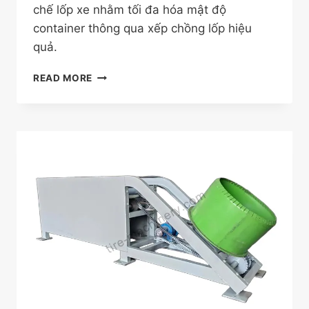
chế lốp xe nhằm tối đa hóa mật độ
container thông qua xếp chồng lốp hiệu
quả.
MÁY
READ MORE
TÁCH
LỐP
XE