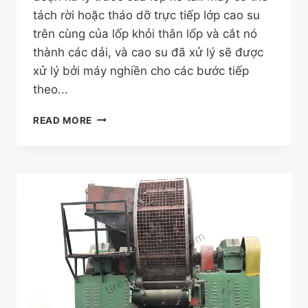
tách rời hoặc tháo dỡ trực tiếp lớp cao su
trên cùng của lốp khỏi thân lốp và cắt nó
thành các dải, và cao su đã xử lý sẽ được
xử lý bởi máy nghiền cho các bước tiếp
theo...
MÁY
READ MORE
CẮT
LỐP
ĐA
CHỨC
NĂNG