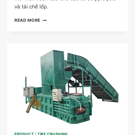
và tái chế lốp.
MÁY
READ MORE
CẮT
LỐP
SLIDECUT-
1200
ĐỂ
TÁCH
THÀNH
BÊN
HÔNG
PRODUCT
|
TIRE CRUSHING