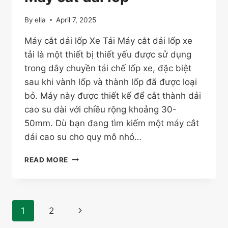
By
ella
April 7, 2025
Máy cắt dải lốp Xe Tải Máy cắt dải lốp xe
tải là một thiết bị thiết yếu được sử dụng
trong dây chuyền tái chế lốp xe, đặc biệt
sau khi vành lốp và thành lốp đã được loại
bỏ. Máy này được thiết kế để cắt thành dải
cao su dài với chiều rộng khoảng 30-
50mm. Dù bạn đang tìm kiếm một máy cắt
dải cao su cho quy mô nhỏ…
MÁY
READ MORE
CẮT
DẢI
LỐP
Page
Next
1
2