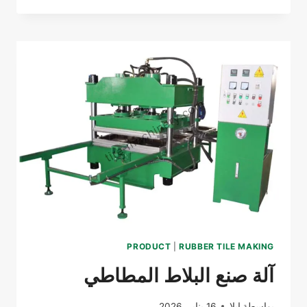
PRO:
قاطع
كتل
مطاطية
أوتوماتيكي
من
الدرجة
الصناعية
PRODUCT
|
RUBBER TILE MAKING
آلة صنع البلاط المطاطي
بواسطة
إيلا
16 يناير, 2026