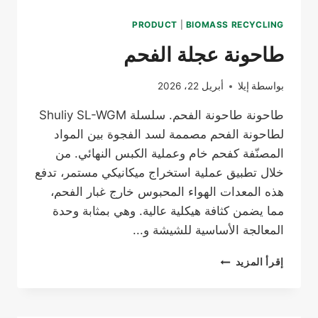
PRODUCT
|
BIOMASS RECYCLING
طاحونة عجلة الفحم
بواسطة
إيلا
أبريل 22، 2026
طاحونة طاحونة الفحم. سلسلة Shuliy SL-WGM
لطاحونة الفحم مصممة لسد الفجوة بين المواد
المصنّفة كفحم خام وعملية الكبس النهائي. من
خلال تطبيق عملية استخراج ميكانيكي مستمر، تدفع
هذه المعدات الهواء المحبوس خارج غبار الفحم،
مما يضمن كثافة هيكلية عالية. وهي بمثابة وحدة
المعالجة الأساسية للشيشة و...
طاحونة
إقرأ المزيد
عجلة
الفحم