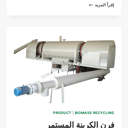
آلة
إقرأ المزيد
قطع
الإطارات
من
نوع
الشريحة
SLIDECUT-
1200
لفصل
الجوانب
PRODUCT
|
BIOMASS RECYCLING
فرن الكربنة المستمر