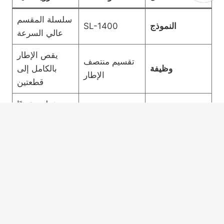
سلسلة المقسم
النموذج
SL-1400
عالي السرعة
يقص الإطار
تقسيم منتصف
وظيفة
بالكامل إلى
الإطار
قطعتين
يغطي تقريبًا
القطر الأقصى
جميع إطارات
< 1400 ملم
للإطار
المركبات
التجارية
إنتاجية عالية
2 – 3 قطع/
سعة المعالجة
(120-180 إطار/
دقيقة
ساعة)
4 كيلوواط 3
محركات