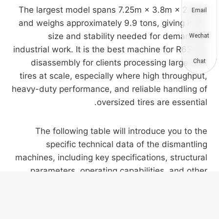
The largest model spans 7.25m × 3.8m × 2.98m
Email
and weighs approximately 9.9 tons, giving it the
size and stability needed for demanding
Wechat
industrial work. It is the best machine for R63 tire
disassembly for clients processing large OTR
Chat
tires at scale, especially where high throughput,
heavy-duty performance, and reliable handling of
oversized tires are essential.
The following table will introduce you to the
specific technical data of the dismantling
machines, including key specifications, structural
parameters, operating capabilities, and other
performance-related details for your reference
and comparison.