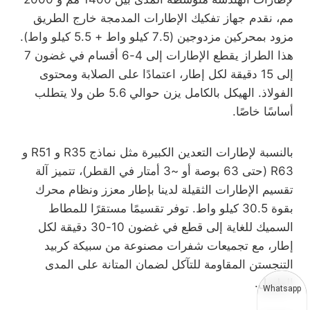
مم، نقدم جهاز تفكيك الإطارات المدمجة خارج الطريق
مزود بمحركين مزدوجين (7.5 كيلو واط + 5.5 كيلو واط).
هذا الطراز يقطع الإطارات إلى 4-6 أقسام في غضون 7
إلى 15 دقيقة لكل إطار، اعتمادًا على الصلابة ومحتوى
الفولاذ. الهيكل بالكامل يزن حوالي 5.6 طن ولا يتطلب
أساسًا خاصًا.
بالنسبة لإطارات التعدين الكبيرة مثل نماذج R35 و R51 و
R63 (حتى 63 بوصة أو ~3 أمتار في القطر)، تتميز آلة
تقسيم الإطارات الثقيلة لدينا بإطار معزز ونظام محرك
بقوة 30.5 كيلو واط. توفر تقسيمًا مستقرًا للمطاط
السميك للغاية إلى قطع في غضون 10-30 دقيقة لكل
إطار، مع تجميعات شفرات مصنوعة من سبيكة كربيد
التنجستن المقاومة للتآكل لضمان المتانة على المدى
الطويل.
Whatsapp