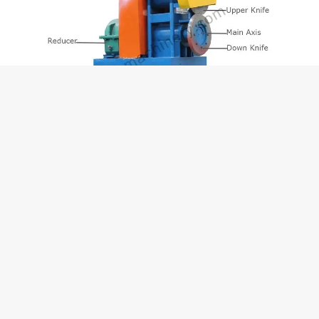
Ventajas clave de la máquina
de corte de tiras de
neumáticos
El cortador de tiras de neumáticos es ideal para
plantas de reciclaje de neumáticos a pequeña