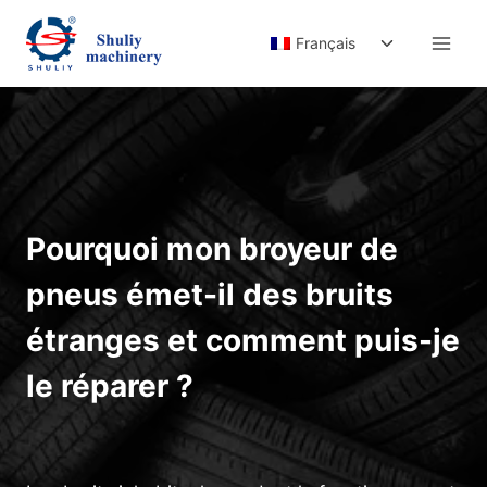
Aller
Ouvrir/ferm
au
Français
le
contenu
menu
enfant
Pourquoi mon broyeur de
pneus émet-il des bruits
étranges et comment puis-je
le réparer ?