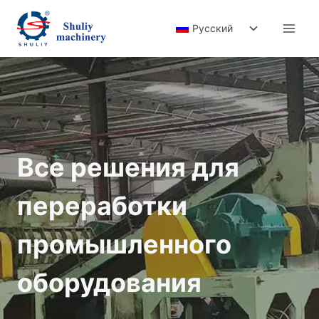
Перейти
Переключи
к
Русский
дочернее
содержимому
меню
Все решения для
переработки
промышленного
оборудования