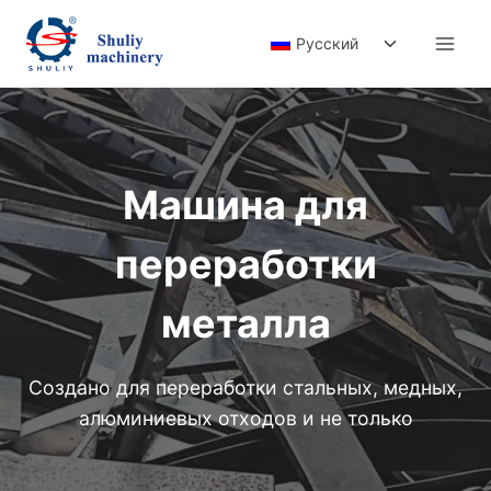
Перейти
Переключи
к
Русский
дочернее
содержимому
меню
Машина для
переработки
металла
Создано для переработки стальных, медных,
алюминиевых отходов и не только