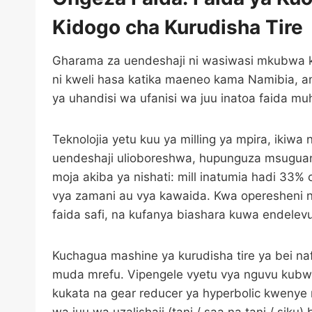
Kidogo cha Kurudisha Tire
Gharama za uendeshaji ni wasiwasi mkubwa kw
ni kweli hasa katika maeneo kama Namibia, a
ya uhandisi wa ufanisi wa juu inatoa faida mu
Teknolojia yetu kuu ya milling ya mpira, iki
uendeshaji ulioboreshwa, hupunguza msuguan
moja akiba ya nishati: mill inatumia hadi 33% 
vya zamani au vya kawaida. Kwa operesheni ndo
faida safi, na kufanya biashara kuwa endelev
Kuchagua mashine ya kurudisha tire ya bei 
muda mrefu. Vipengele vyetu vya nguvu kubwa
kukata na gear reducer ya hyperbolic kwenye