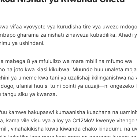
a vifaa vyovyote vya kurudisha tire vya uwezo mdogo.
mbapo gharama za nishati zinaweza kubadilika. Ahadi 
himu ya ushindani.
wa na mabega 8 ya mfululizo wa mara mbili na mfumo wa
o na joto kwa kiasi kikubwa. Muundo huu unaleta moj
chini ya umeme kwa tani ya uzalishaji ikilinganishwa na 
go, ufanisi huu si tu ni pointi ya uuzaji—ni ongezeko 
u tangu siku ya kwanza.
nafuu kamwe hakupaswi kumaanisha kuachana na uamini
, kama vile visu vya alloy ya Cr12MoV kwenye vitengo 
 mill, vinahakikisha kuwa kiwanda chako kinadumu na 