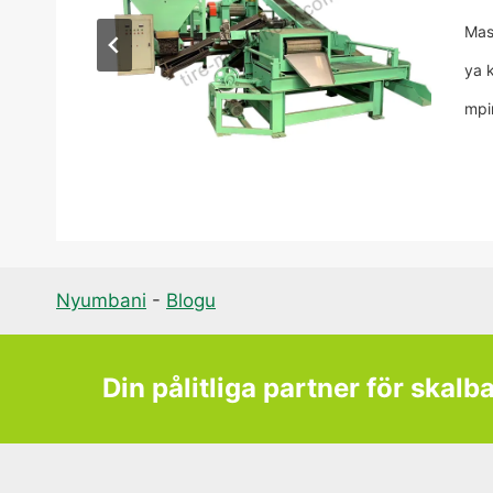
ine ya
Mas
ya 
tairi,
mpi
Nyumbani
-
Blogu
Din pålitliga partner för skalb