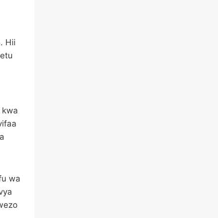
 Hii
yetu
a kwa
vifaa
la
fu wa
vya
uwezo