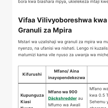
bora kwa biashara mpya, ukielekeza mtaji kw
Vifaa Vilivyoboreshwa kwa
Granuli za Mpira
Mstari wa uzalishaji wa granuli za mpira wa ma
nyenzo, na ufanisi wa nishati. Lengo ni kuzal
matumizi kama vile nyuso za uwanja wa miche
Mfano/ Aina
Kifurushi
inayopendekezwa
Mfano wa 
Mfano wa 900
Kupunguza
kwa 0.5 T
Däckshredder
au
Kiasi
Sehemu y
Mfumo wa Awali