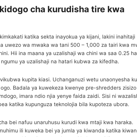
kidogo cha kurudisha tire kwa
mkakati katika sekta inayokua ya kijani, lakini inahitaji 
nga uwezo wa mwaka wa tani 500 – 1,000 za tairi kwa 
hini. Hii ina maana ya uzalishaji wa chini wa saa 0.25 ha
 ngumu ya uzalishaji na hatari kubwa za kifedha.
a vikubwa kupita kiasi. Uchanganuzi wetu unaonyesha k
go. Badala ya kuwekeza kwenye pre-shredders zisizo
ogo, imara ndio njia yenye faida zaidi. Sisi ni wazalis
a katika kupunguza teknolojia bila kupoteza ubora.
 cha bei nafuu unaruhusu kurudi kwa mtaji kwa haraka.
i muhimu ili kuweka bei ya jumla ya kiwanda katika kiwa