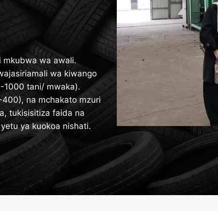
ji mkubwa wa awali.
wajasiriamali wa kiwango
0-1000 tani/ mwaka).
-400), na mchakato mzuri
 tukisisitiza faida na
 yetu ya kuokoa nishati.