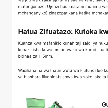
wa juu wa uzalishaji (tani / saa na tani / si
matengenezo. Ujenzi huu imara ni muhimu wakati 
mchanganyiko) zinazopatikana katika mchakat
Hatua Zifuatazo: Kutoka k
Kuanza kwa mafanikio kunahitaji zaidi ya nukuu
kuhakikisha kuwa mstari wako wa kurudisha t
bidhaa za 1-5mm.
Wasiliana na washauri wetu wa kiufundi leo ku
ya biashara iliyobinafsishwa kwa soko lako la
G