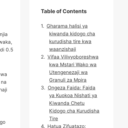
Table of Contents
Gharama halisi ya
kiwanda kidogo cha
njia
kurudisha tire kwa
mwaka,
waanzishaji
di 0.5
Vifaa Vilivyoboreshwa
kwa Mstari Wako wa
Utengenezaji wa
uwa
Granuli za Mpira
 na
Ongeza Faida: Faida
haji
ya Kuokoa Nishati ya
Kiwanda Chetu
Kidogo cha Kurudisha
Tire
ngo
Hatua Zifuatazo: