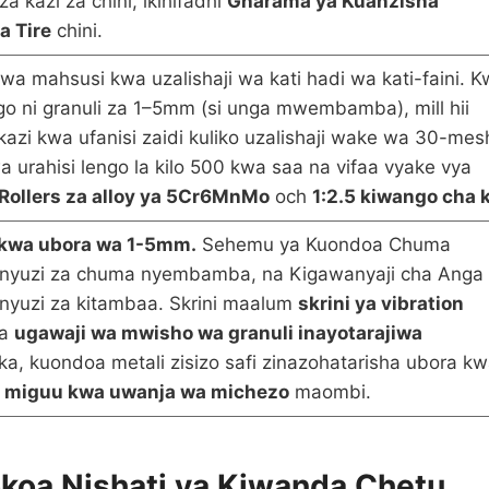
a kazi za chini, ikihifadhi
Gharama ya Kuanzisha
a Tire
chini.
wa mahsusi kwa uzalishaji wa kati hadi wa kati-faini. 
o ni granuli za 1–5mm (si unga mwembamba), mill hii
kazi kwa ufanisi zaidi kuliko uzalishaji wake wa 30-mes
kwa urahisi lengo la kilo 500 kwa saa na vifaa vyake vya
Rollers za alloy ya 5Cr6MnMo
och
1:2.5 kiwango cha 
kwa ubora wa 1-5mm.
Sehemu ya Kuondoa Chuma
nyuzi za chuma nyembamba, na Kigawanyaji cha Anga
nyuzi za kitambaa. Skrini maalum
skrini ya vibration
ha
ugawaji wa mwisho wa granuli inayotarajiwa
ka, kuondoa metali zisizo safi zinazohatarisha ubora k
 miguu kwa uwanja wa michezo
maombi.
okoa Nishati ya Kiwanda Chetu