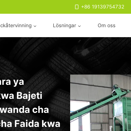
+86 19139754732
ckåtervinning
Lösningar
Om oss
ara ya
wa Bajeti
wanda cha
ha Faida kwa