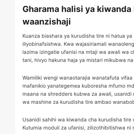
Gharama halisi ya kiwanda 
waanzishaji
Kuanza biashara ya kurudisha tire ni hatua ya ki
iliyobinafsishwa. Kwa wajasiriamali wanaole
lazima izingatie ufanisi na mtaji wa awali wa c
tani, hivyo hakuna haja ya mistari mikubwa na
Wamiliki wengi wanaotarajia wanatafuta vifa
mafanikio yanategemea kuboresha mfumo mdo
maana na shredders kubwa za awali, usanidi md
wa mashine za kurudisha tire ambao wanabobe
Usanidi sahihi wa kiwanda cha kurudisha tire
Kutumia moduli za ufanisi, zilizothibitishwa n