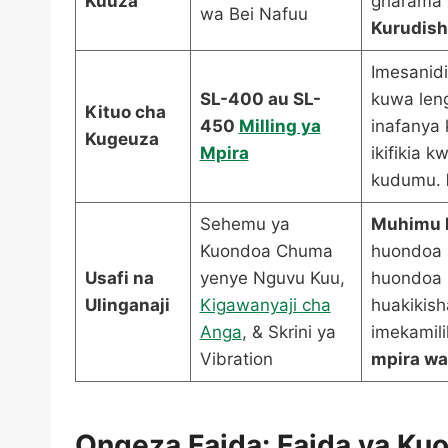
Kuuza
gharama z
wa Bei Nafuu
Kurudish
Imesanidi
SL-400 au SL-
kuwa leng
Kituo cha
450
Milling ya
inafanya 
Kugeuza
Mpira
ikifikia 
kudumu.
Sehemu ya
Muhimu 
Kuondoa Chuma
huondoa 
Usafi na
yenye Nguvu Kuu,
huondoa 
Ulinganaji
Kigawanyaji cha
huakikis
Anga
, & Skrini ya
imekamili
Vibration
mpira wa
Ongeza Faida: Faida ya Ku