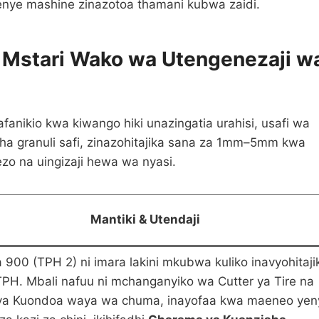
enye mashine zinazotoa thamani kubwa zaidi.
 Mstari Wako wa Utengenezaji w
fanikio kwa kiwango hiki unazingatia urahisi, usafi wa
isha granuli safi, zinazohitajika sana za 1mm–5mm kwa
zo na uingizaji hewa wa nyasi.
Mantiki & Utendaji
900 (TPH 2) ni imara lakini mkubwa kuliko inavyohitaji
PH. Mbali nafuu ni mchanganyiko wa Cutter ya Tire na
a Kuondoa waya wa chuma, inayofaa kwa maeneo yen