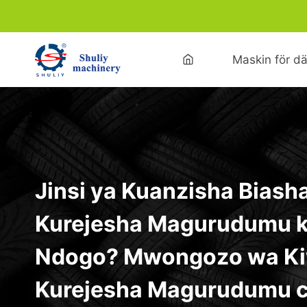
Skip
to
content
Maskin för dä
Jinsi ya Kuanzisha Biash
Kurejesha Magurudumu k
Ndogo? Mwongozo wa Ki
Kurejesha Magurudumu c