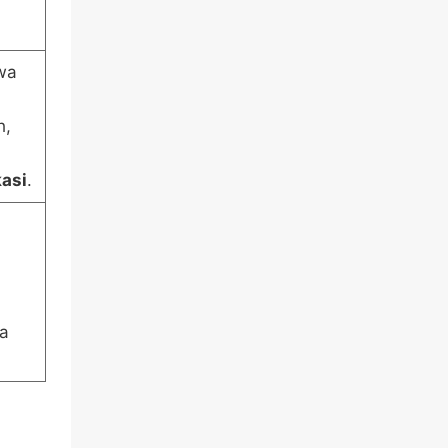
Kwa
h,
kasi
.
wa