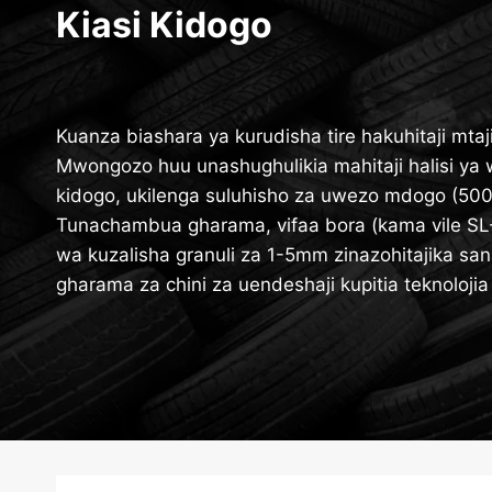
Kiasi Kidogo
Kuanza biashara ya kurudisha tire hakuhitaji mta
Mwongozo huu unashughulikia mahitaji halisi ya 
kidogo, ukilenga suluhisho za uwezo mdogo (50
Tunachambua gharama, vifaa bora (kama vile SL
wa kuzalisha granuli za 1-5mm zinazohitajika sana,
gharama za chini za uendeshaji kupitia teknolojia