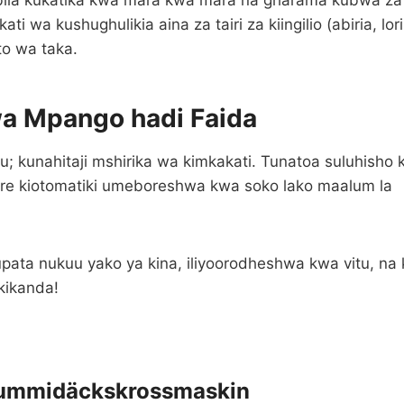
ku) bila kukatika kwa mara kwa mara na gharama kubwa za
wa kushughulikia aina za tairi za kiingilio (abiria, lori
o wa taka.
wa Mpango hadi Faida
; kunahitaji mshirika wa kimkakati. Tunatoa suluhisho k
ire kiotomatiki umeboreshwa kwa soko lako maalum la
pata nukuu yako ya kina, iliyoorodheshwa kwa vitu, na 
 kikanda!
ummidäckskrossmaskin