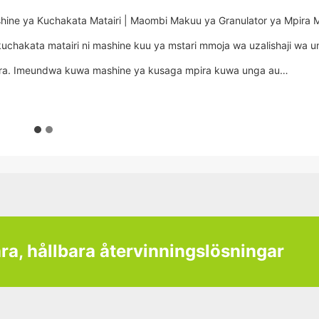
hine ya Kuchakata Matairi | Maombi Makuu ya Granulator ya Mpira 
kuchakata matairi ni mashine kuu ya mstari mmoja wa uzalishaji wa 
ra. Imeundwa kuwa mashine ya kusaga mpira kuwa unga au…
ara, hållbara återvinningslösningar