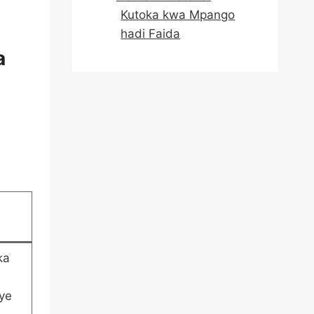
Kutoka kwa Mpango
hadi Faida
a
ka
ye