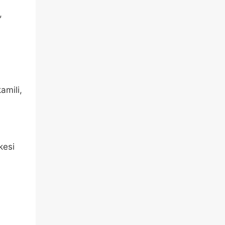
,
amili,
kesi
g