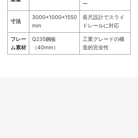
ー
Chat
3000x1000x1550
長尺設計でスライ
寸法
mm
ドレールに対応
フレー
Q235鋼板
工業グレードの構
ム素材
（40mm）
造的完全性
スライドタイプタイヤカッテ
ィングマシンの運用メカニズ
ム
SlideCut-1200の核心的な利点は、そのスライドタ