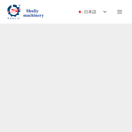
内
子
容
日本語
メ
を
ニ
ス
ュ
キ
ー
ッ
を
プ
切
り
替
え
る