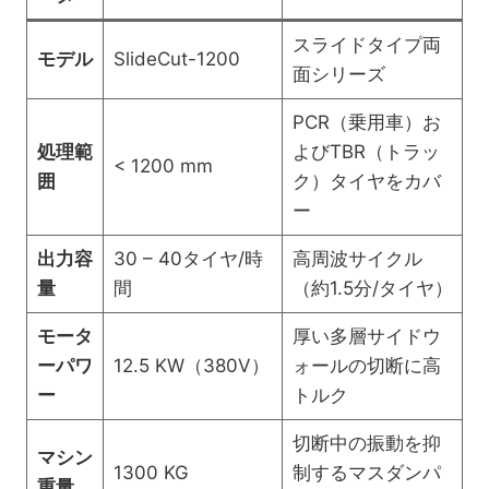
スライドタイプ両
モデル
SlideCut-1200
面シリーズ
PCR（乗用車）お
処理範
よびTBR（トラッ
< 1200 mm
囲
ク）タイヤをカバ
ー
出力容
30 – 40タイヤ/時
高周波サイクル
量
間
（約1.5分/タイヤ）
モータ
厚い多層サイドウ
Whatsapp
ーパワ
12.5 KW（380V）
ォールの切断に高
ー
トルク
Email
切断中の振動を抑
マシン
Wechat
1300 KG
制するマスダンパ
重量