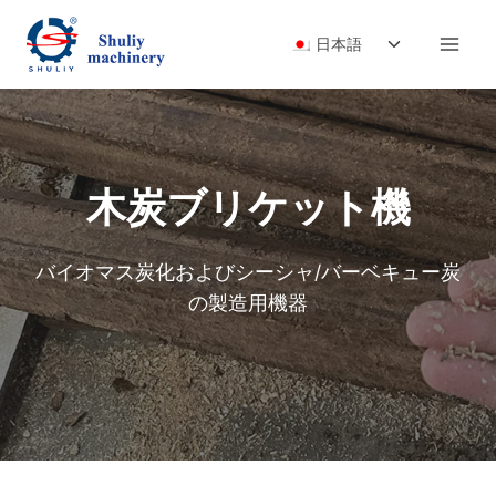
内
子
容
日本語
メ
を
ニ
ス
ュ
キ
ー
ッ
を
プ
木炭ブリケット機
切
り
替
バイオマス炭化およびシーシャ/バーベキュー炭
え
の製造用機器
る