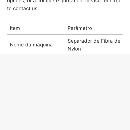
options, or a complete quotation, please feel free
to contact us.
Item
Parâmetro
Separador de Fibra de
Nome da máquina
Nylon
Potência
5,5 + 3 kW
Tamanho (C×L×A)
1,3 × 3 × 3,5 m
Peso
1500kg
Pó de borracha com
Material Processado
fibra de nylon
Tamanho de Pó
≥20 malha
Adequado