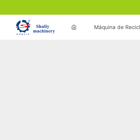
Skip
to
content
Máquina de Recic