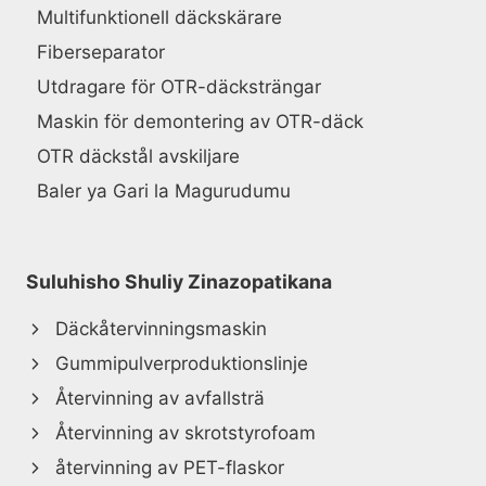
Multifunktionell däckskärare
Fiberseparator
Utdragare för OTR-däcksträngar
Maskin för demontering av OTR-däck
OTR däckstål avskiljare
Baler ya Gari la Magurudumu
Suluhisho Shuliy Zinazopatikana
Däckåtervinningsmaskin
Gummipulverproduktionslinje
Återvinning av avfallsträ
Återvinning av skrotstyrofoam
återvinning av PET-flaskor