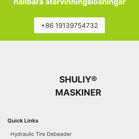
hållbara återvinningslösningar
+86 19139754732
SHULIY®
MASKINER
Quick Links
Hydraulic Tire Debeader