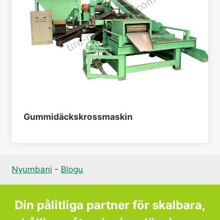
Gummidäckskrossmaskin
Nyumbani
-
Blogu
Din pålitliga partner för skalbara,