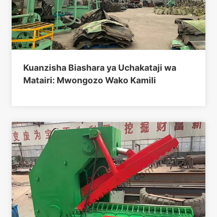
Kuanzisha Biashara ya Uchakataji wa
Matairi: Mwongozo Wako Kamili