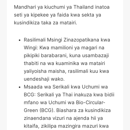
Mandhari ya kiuchumi ya Thailand inatoa
seti ya kipekee ya faida kwa sekta ya
kusindikiza taka za matairi.
Rasilimali Msingi Zinazopatikana kwa
Wingi: Kwa mamilioni ya magari na
pikipiki barabarani, kuna usambazaji
thabiti na wa kuaminika wa matairi
yaliyoisha maisha, rasilimali kuu kwa
uendeshaji wako.
Msaada wa Serikali kwa Uchumi wa
BCG: Serikali ya Thai inakuza kwa bidii
mfano wa Uchumi wa Bio-Circular-
Green (BCG). Biashara za kusindikiza
zinaendana vizuri na ajenda hii ya
kitaifa, zikilipa mazingira mazuri kwa