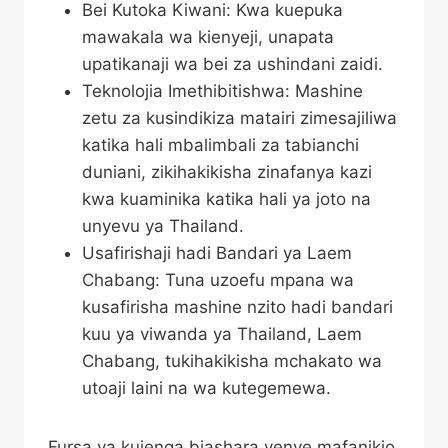
Bei Kutoka Kiwani: Kwa kuepuka
mawakala wa kienyeji, unapata
upatikanaji wa bei za ushindani zaidi.
Teknolojia Imethibitishwa: Mashine
zetu za kusindikiza matairi zimesajiliwa
katika hali mbalimbali za tabianchi
duniani, zikihakikisha zinafanya kazi
kwa kuaminika katika hali ya joto na
unyevu ya Thailand.
Usafirishaji hadi Bandari ya Laem
Chabang: Tuna uzoefu mpana wa
kusafirisha mashine nzito hadi bandari
kuu ya viwanda ya Thailand, Laem
Chabang, tukihakikisha mchakato wa
utoaji laini na wa kutegemewa.
Fursa ya kujenga biashara yenye mafanikio