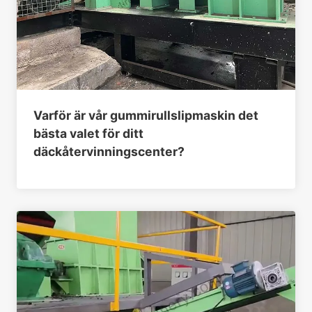
Varför är vår gummirullslipmaskin det
bästa valet för ditt
däckåtervinningscenter?