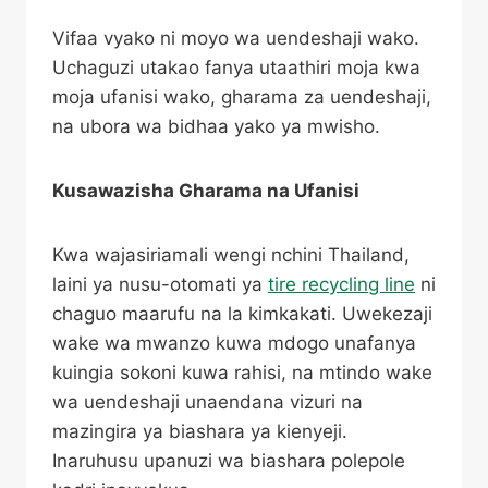
Vifaa vyako ni moyo wa uendeshaji wako.
Uchaguzi utakao fanya utaathiri moja kwa
moja ufanisi wako, gharama za uendeshaji,
na ubora wa bidhaa yako ya mwisho.
Kusawazisha Gharama na Ufanisi
Kwa wajasiriamali wengi nchini Thailand,
laini ya nusu-otomati ya
tire recycling line
ni
chaguo maarufu na la kimkakati. Uwekezaji
wake wa mwanzo kuwa mdogo unafanya
kuingia sokoni kuwa rahisi, na mtindo wake
wa uendeshaji unaendana vizuri na
mazingira ya biashara ya kienyeji.
Inaruhusu upanuzi wa biashara polepole