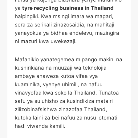
ya
tyre recycling business in Thailand
haipingiki. Kwa msingi imara wa magari,
sera za serikali zinazosaidia, na mahitaji
yanayokua ya bidhaa endelevu, mazingira
ni mazuri kwa uwekezaji.
Mafanikio yanategemea mipango makini na
kushirikiana na muuzaji wa teknolojia
ambaye anaweza kutoa vifaa vya
kuaminika, vyenye uhimili, na nafuu
vinavyofaa kwa soko la Thailand. Tunatoa
safu ya suluhisho za kusindikiza matairi
zilizobinafsishwa zinazofaa Thailand,
kutoka laini za bei nafuu za nusu-otomati
hadi viwanda kamili.