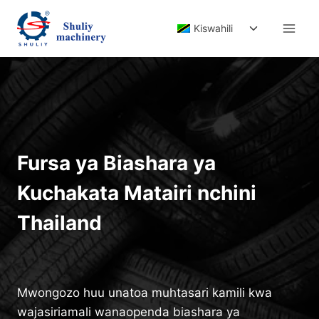
Skip
Toggle
to
Kiswahili
child
content
menu
Fursa ya Biashara ya
Kuchakata Matairi nchini
Thailand
Mwongozo huu unatoa muhtasari kamili kwa
wajasiriamali wanaopenda biashara ya