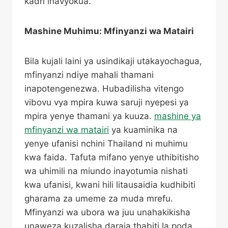
kadri inavyokua.
Mashine Muhimu: Mfinyanzi wa Matairi
Bila kujali laini ya usindikaji utakayochagua,
mfinyanzi ndiye mahali thamani
inapotengenezwa. Hubadilisha vitengo
vibovu vya mpira kuwa saruji nyepesi ya
mpira yenye thamani ya kuuza.
mashine ya
mfinyanzi wa matairi
ya kuaminika na
yenye ufanisi nchini Thailand ni muhimu
kwa faida. Tafuta mifano yenye uthibitisho
wa uhimili na miundo inayotumia nishati
kwa ufanisi, kwani hili litausaidia kudhibiti
gharama za umeme za muda mrefu.
Mfinyanzi wa ubora wa juu unahakikisha
unaweza kuzalisha daraja thabiti la poda