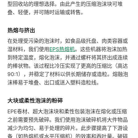
型回收站的理想选择。由此产生的压缩泡沫块可堆
叠、轻便，并可随时运输或转售。
热熔与挤出
在处理受污染的泡沫时，如食品级托盘、肉类容器或
湿材料，我们使用
EPS热熔机
。这些机器将泡沫加热
到特定温度，熔化泡沫，并通过螺杆将其挤出成连续
的棒状物。该过程比冷压实现了更高的压缩比（高达
90:1），并稳定了材料以供长期储存或造粒。熔融泡
沫棒易于堆叠、出口或送入塑料造粒线。
大块或柔性泡沫的粉碎
EPE卷材、超大泡沫块和柔性包装泡沫在熔化或压缩
之前需要预先破碎。我们使用泡沫破碎机将大件物品
减少为均匀、易于处理的碎片。此步骤提高了下游设
备（如热熔机或水平压缩机）的效率和吞吐量。破碎