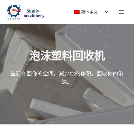
跳
切
到
简体中文
换
内
子
容
菜
单
泡沫塑料回收机
重新夺回你的空间。减少你的体积。回收你的泡
沫。