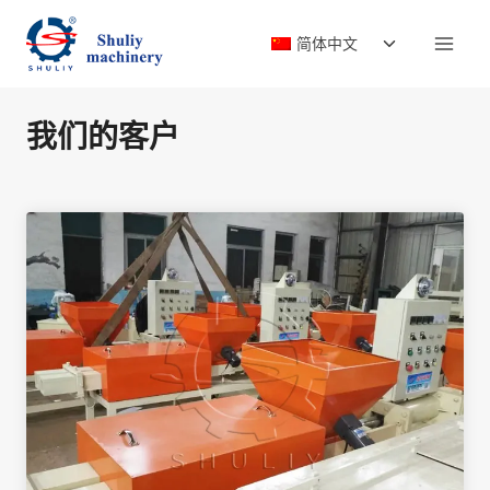
跳
切
到
简体中文
换
内
子
容
菜
我们的客户
单