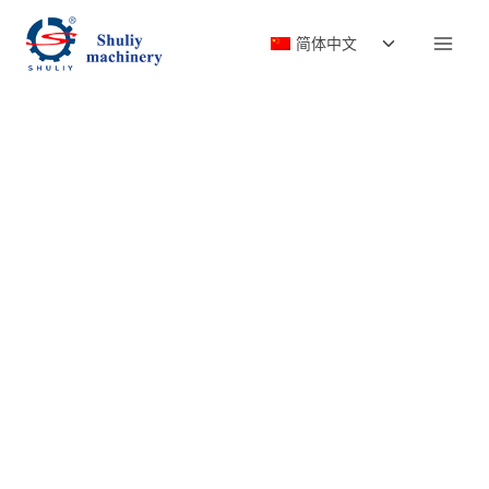
跳
切
到
简体中文
换
内
子
容
菜
单