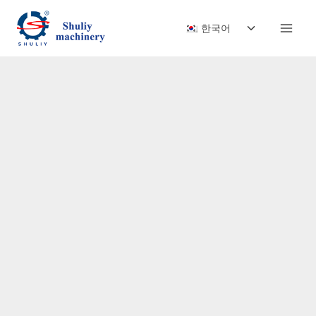
Skip
Toggle
to
한국어
child
content
menu