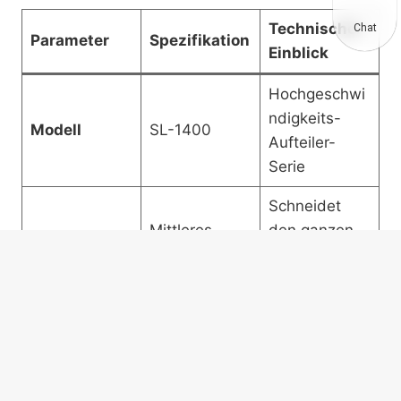
Technischer
Chat
Parameter
Spezifikation
Einblick
Hochgeschwi
ndigkeits-
Modell
SL-1400
Aufteiler-
Serie
Schneidet
Mittleres
den ganzen
Funktion
Profilaufteilen
Reifen in 2
Stücke
Deckt nahezu
Maximaler
alle
Reifen-
< 1400 mm
Nutzfahrzeugr
Durchmesser
eifen ab