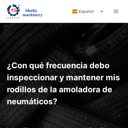
Saltar
Alternar
al
Español
menú
contenido
hijo
¿Con qué frecuencia debo
inspeccionar y mantener mis
rodillos de la amoladora de
neumáticos?