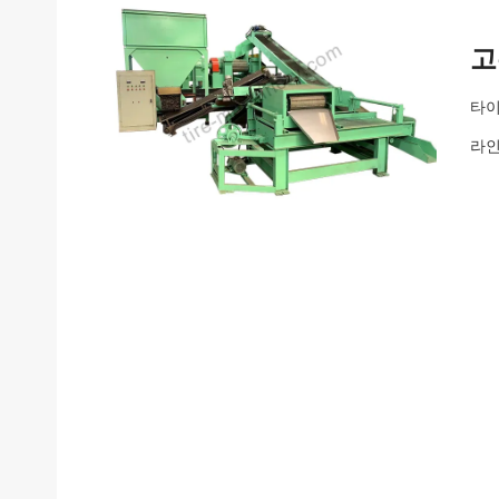
고
타이
라인