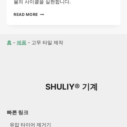
율의 사이클을 실현합니다.
고
READ MORE
무
타
일
제
홈
-
제품
-
고무 타일 제작
작
기
SHULIY® 기계
빠른 링크
유압 타이어 제거기