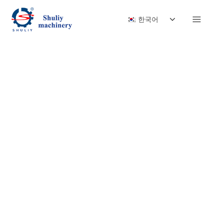
Skip
Toggle
to
한국어
child
content
menu