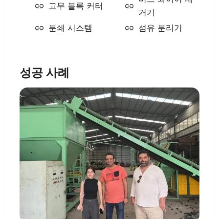
고무 블록 커터
거기
분쇄 시스템
섬유 분리기
성공 사례