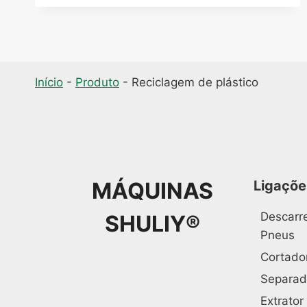
Início
-
Produto
-
Reciclagem de plástico
MÁQUINAS
Ligaçõe
Descarre
SHULIY®
Pneus
Cortador
Separad
Extrator