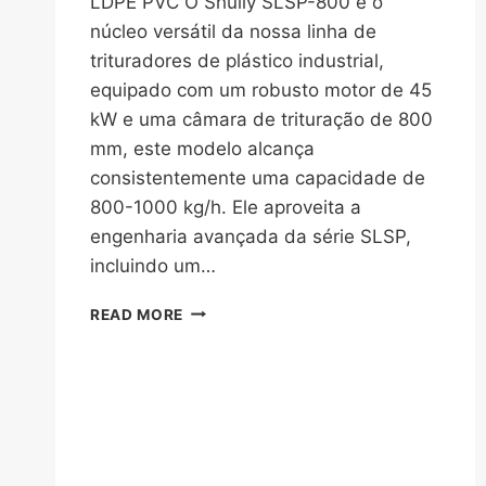
LDPE PVC O Shuliy SLSP-800 é o
núcleo versátil da nossa linha de
trituradores de plástico industrial,
equipado com um robusto motor de 45
kW e uma câmara de trituração de 800
mm, este modelo alcança
consistentemente uma capacidade de
800-1000 kg/h. Ele aproveita a
engenharia avançada da série SLSP,
incluindo um…
SHULIY
READ MORE
SLSP-
800
CRUSHER