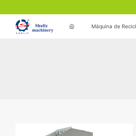
Skip
to
content
Máquina de Recic