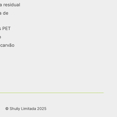
 residual
a de
s PET
o
 carvão
© Shuliy Limitada 2025