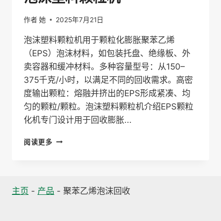
作者
她
2025年7月21日
泡沫塑料颗粒机用于颗粒化膨胀聚苯乙烯
（EPS）泡沫材料，如包装托盘、绝缘板、外
卖容器和缓冲材料。多种容量型号：从150–
375千克/小时，以满足不同的回收需求。高密
度输出颗粒：熔融并挤出的EPS形成紧凑、均
匀的颗粒/颗粒。泡沫塑料颗粒机介绍EPS颗粒
化机专门设计用于回收膨胀...
泡
阅读更多
沫
塑
料
颗
主页
-
产品
-
聚苯乙烯泡沫回收
粒
机