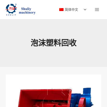
跳
切
到
简体中文
换
内
子
容
菜
单
泡沫塑料回收