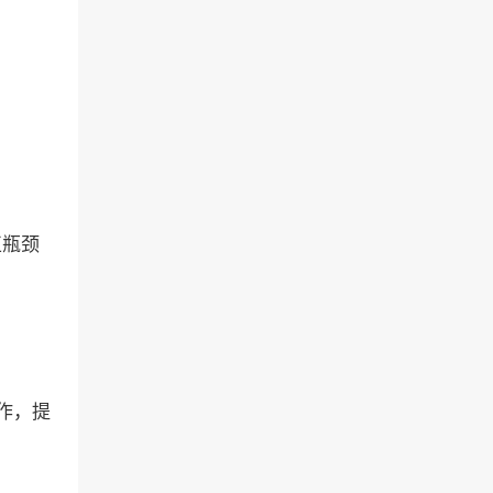
正瓶颈
作，提