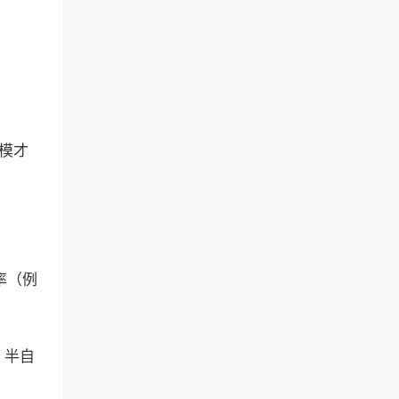
模才
率（例
。半自