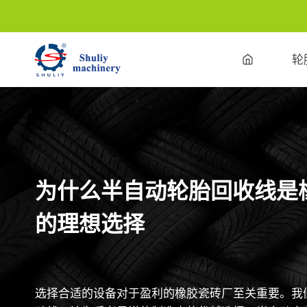
跳
到
内
轮
容
为什么半自动轮胎回收线是
的理想选择
选择合适的设备对于盈利的橡胶瓷砖厂至关重要。我