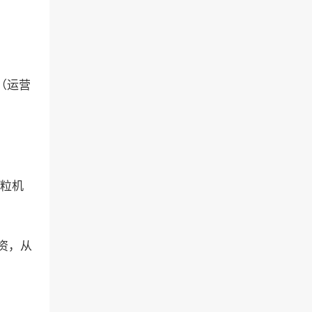
（运营
颗粒机
资，从