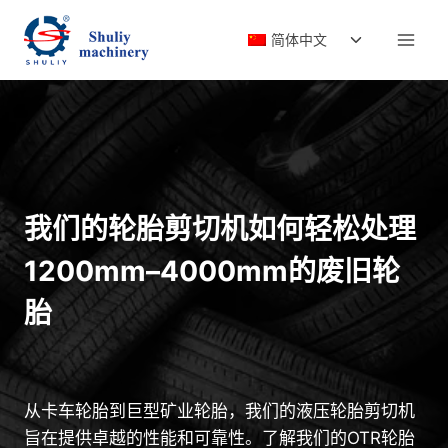
跳
切
到
简体中文
换
内
子
容
菜
单
我们的轮胎剪切机如何轻松处理
1200mm–4000mm的废旧轮
胎
从卡车轮胎到巨型矿业轮胎，我们的液压轮胎剪切机
旨在提供卓越的性能和可靠性。了解我们的OTR轮胎