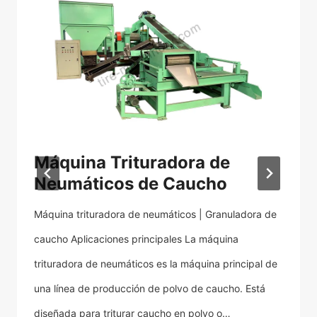
Máquina Trituradora de
M
Neumáticos de Caucho
N
Máquina trituradora de neumáticos | Granuladora de
Má
caucho Aplicaciones principales La máquina
ne
trituradora de neumáticos es la máquina principal de
se
una línea de producción de polvo de caucho. Está
ac
o
diseñada para triturar caucho en polvo o…
es