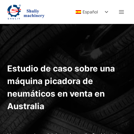
Saltar
Alternar
al
Español
menú
contenido
hijo
Estudio de caso sobre una
máquina picadora de
neumáticos en venta en
Australia