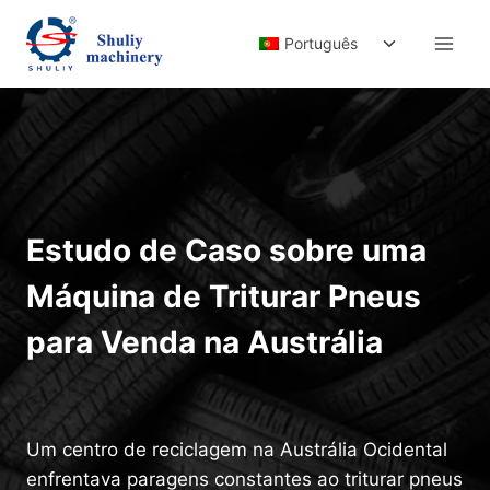
Skip
Toggle
to
Português
child
content
menu
Estudo de Caso sobre uma
Máquina de Triturar Pneus
para Venda na Austrália
Um centro de reciclagem na Austrália Ocidental
enfrentava paragens constantes ao triturar pneus