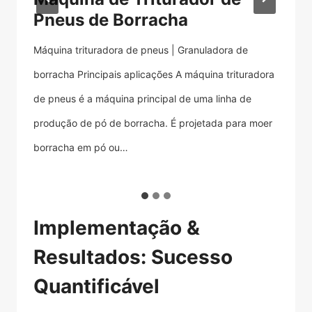
Pneus de Borracha
P
e
Máquina trituradora de pneus | Granuladora de
Má
borracha Principais aplicações A máquina trituradora
má
e
de pneus é a máquina principal de uma linha de
us
produção de pó de borracha. É projetada para moer
in
el
borracha em pó ou…
pa
o
Implementação &
Resultados: Sucesso
Quantificável