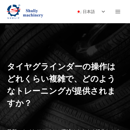
内
子
容
日本語
メ
を
ニ
ス
ュ
キ
ー
ッ
を
プ
切
り
タイヤグラインダーの操作は
替
え
どれくらい複雑で、どのよう
る
なトレーニングが提供されま
すか？