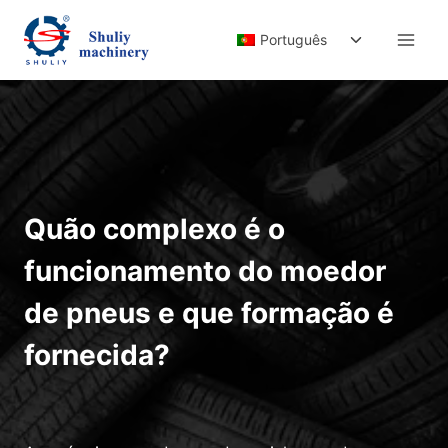
Skip
Toggle
to
Português
child
content
menu
Quão complexo é o
funcionamento do moedor
de pneus e que formação é
fornecida?