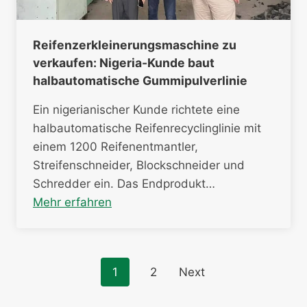
Reifenzerkleinerungsmaschine zu
verkaufen: Nigeria-Kunde baut
halbautomatische Gummipulverlinie
Ein nigerianischer Kunde richtete eine
halbautomatische Reifenrecyclinglinie mit
einem 1200 Reifenentmantler,
Streifenschneider, Blockschneider und
Schredder ein. Das Endprodukt…
Mehr erfahren
Posts
1
2
Next
navigation