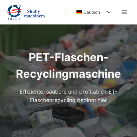
Zum
Untermenü
Inhalt
Deutsch
umschalten
springen
PET-Flaschen-
Recyclingmaschine
Effiziente, saubere und profitable PET-
Flaschenrecycling beginnt hier