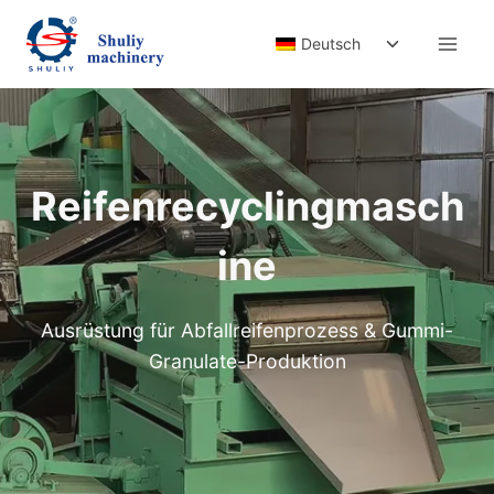
Zum
Untermenü
Inhalt
Deutsch
umschalten
springen
Reifenrecyclingmasch
ine
Ausrüstung für Abfallreifenprozess & Gummi-
Granulate-Produktion