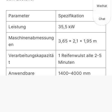
Wechat
Parameter
Spezifikation
Chat
Leistung
35,5 kW
Maschinenabmessung
3,65 × 2,1 × 1,95 m
en
Verarbeitungskapazitä
1 Reifenwulst alle 2-5
t
Minuten
Anwendbare
1400–4000 mm
Reifengröße
Geländereifen
Gewicht
6200 kg
als ganze Einheit
Verpackung
versendet