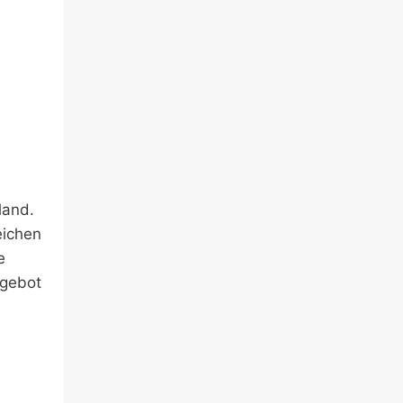
land.
eichen
e
ngebot