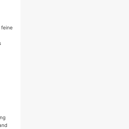
 feine
s
ang
land