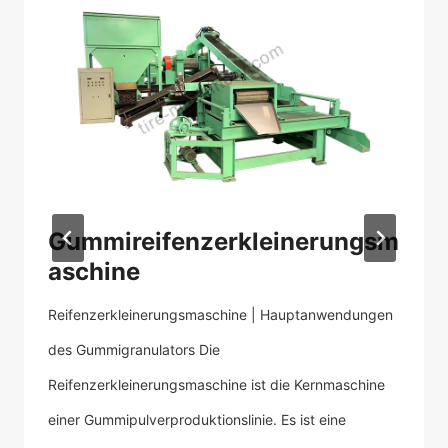
Gummireifenzerkleinerungsm
R
aschine
Di
Reifenzerkleinerungsmaschine | Hauptanwendungen
Ho
des Gummigranulators Die
Mi
Reifenzerkleinerungsmaschine ist die Kernmaschine
Re
einer Gummipulverproduktionslinie. Es ist eine
Ab